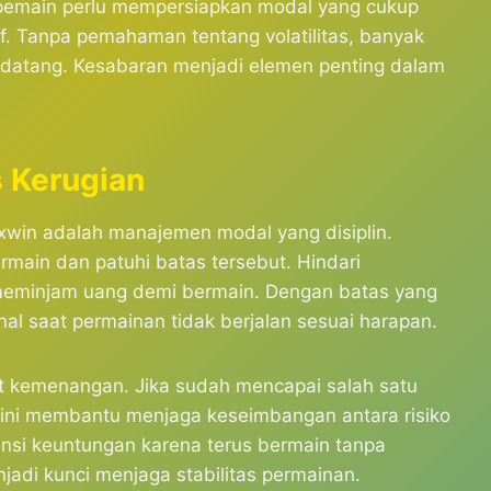
tu, pemain perlu mempersiapkan modal yang cukup
f. Tanpa pemahaman tentang volatilitas, banyak
datang. Kesabaran menjadi elemen penting dalam
 Kerugian
axwin adalah manajemen modal yang disiplin.
main dan patuhi batas tersebut. Hindari
eminjam uang demi bermain. Dengan batas yang
al saat permainan tidak berjalan sesuai harapan.
get kemenangan. Jika sudah mencapai salah satu
gi ini membantu menjaga keseimbangan antara risiko
nsi keuntungan karena terus bermain tanpa
jadi kunci menjaga stabilitas permainan.