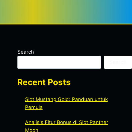
Search
Search
Recent Posts
Slot Mustang Gold: Panduan untuk
Pemula
Analisis Fitur Bonus di Slot Panther
Moon