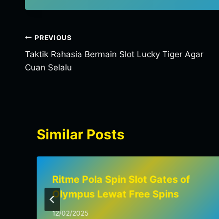
Post
PREVIOUS
Taktik Rahasia Bermain Slot Lucky Tiger Agar
navigation
Cuan Selalu
Similar Posts
Ritme Pola Spin Slot Gates of
Olympus Lewat Free Spins
12/02/2025