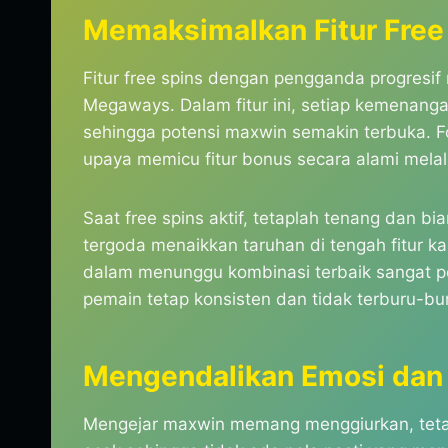
Memaksimalkan Fitur Free 
Fitur free spins dengan pengganda progresi
Megaways. Dalam fitur ini, setiap kemenanga
sehingga potensi maxwin semakin terbuka. F
upaya memicu fitur bonus secara alami melalu
Saat free spins aktif, tetaplah tenang dan b
tergoda menaikkan taruhan di tengah fitur k
dalam menunggu kombinasi terbaik sangat p
pemain tetap konsisten dan tidak terburu-bu
Mengendalikan Emosi dan 
Mengejar maxwin memang menggiurkan, tetapi e