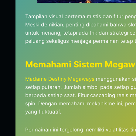
Tampilan visual bertema mistis dan fitur p
Meski demikian, penting dipahami bahwa slot
untuk menang, tetapi ada trik dan strateg
peluang sekaligus menjaga permainan tetap t
Memahami Sistem Megaway
Madame Destiny Megaways
menggunakan sis
setiap putaran. Jumlah simbol pada setiap 
berbeda setiap saat. Fitur cascading reel
spin. Dengan memahami mekanisme ini, pema
yang fluktuatif.
Permainan ini tergolong memiliki volatilitas 