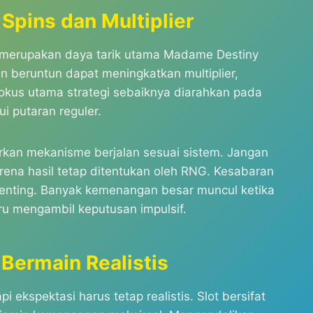
Spins dan Multiplier
f merupakan daya tarik utama Madame Destiny
n beruntun dapat meningkatkan multiplier,
okus utama strategi sebaiknya diarahkan pada
i putaran reguler.
iarkan mekanisme berjalan sesuai sistem. Jangan
arena hasil tetap ditentukan oleh RNG. Kesabaran
enting. Banyak kemenangan besar muncul ketika
ru mengambil keputusan impulsif.
Bermain Realistis
kspektasi harus tetap realistis. Slot bersifat