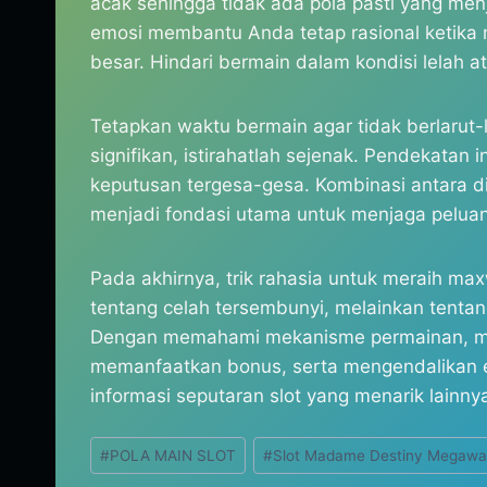
acak sehingga tidak ada pola pasti yang m
emosi membantu Anda tetap rasional ketik
besar. Hindari bermain dalam kondisi lelah at
Tetapkan waktu bermain agar tidak berlarut-
signifikan, istirahatlah sejenak. Pendekata
keputusan tergesa-gesa. Kombinasi antara disi
menjadi fondasi utama untuk menjaga peluan
Pada akhirnya, trik rahasia untuk meraih 
tentang celah tersembunyi, melainkan tentan
Dengan memahami mekanisme permainan, men
memanfaatkan bonus, serta mengendalikan em
informasi seputaran slot yang menarik lainn
Post
#
POLA MAIN SLOT
#
Slot Madame Destiny Megaw
Tags: