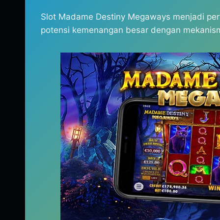
h
a
e
e
k
i
h
a
c
s
l
y
n
a
Slot Madame Destiny Megaways menjadi per
t
e
s
e
p
e
r
potensi kemenangan besar dengan mekanis
s
b
e
g
e
e
A
o
n
r
p
o
g
a
p
k
e
m
r