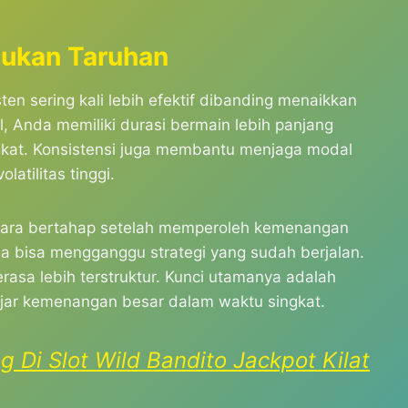
tukan Taruhan
en sering kali lebih efektif dibanding menaikkan
l, Anda memiliki durasi bermain lebih panjang
gkat. Konsistensi juga membantu menjaga modal
latilitas tinggi.
secara bertahap setelah memperoleh kemenangan
a bisa mengganggu strategi yang sudah berjalan.
sa lebih terstruktur. Kunci utamanya adalah
ejar kemenangan besar dalam waktu singkat.
 Di Slot Wild Bandito Jackpot Kilat