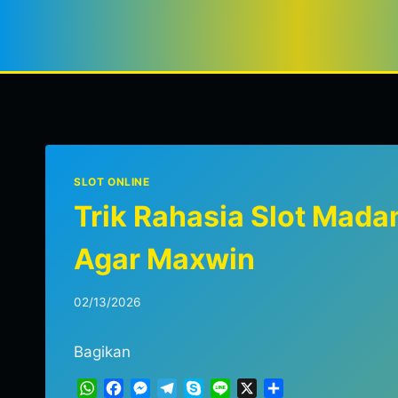
Skip
to
content
SLOT ONLINE
Trik Rahasia Slot Mad
Agar Maxwin
02/13/2026
Bagikan
W
F
M
T
S
L
X
S