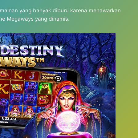
mainan yang banyak diburu karena menawarkan
me Megaways yang dinamis.