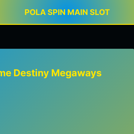
POLA SPIN MAIN SLOT
ame Destiny Megaways