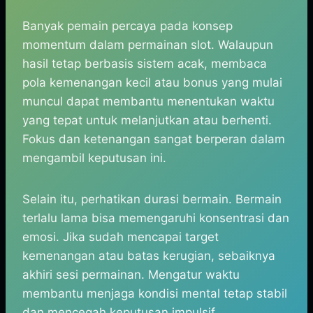
Banyak pemain percaya pada konsep
momentum dalam permainan slot. Walaupun
hasil tetap berbasis sistem acak, membaca
pola kemenangan kecil atau bonus yang mulai
muncul dapat membantu menentukan waktu
yang tepat untuk melanjutkan atau berhenti.
Fokus dan ketenangan sangat berperan dalam
mengambil keputusan ini.
Selain itu, perhatikan durasi bermain. Bermain
terlalu lama bisa memengaruhi konsentrasi dan
emosi. Jika sudah mencapai target
kemenangan atau batas kerugian, sebaiknya
akhiri sesi permainan. Mengatur waktu
membantu menjaga kondisi mental tetap stabil
dan mencegah keputusan impulsif.