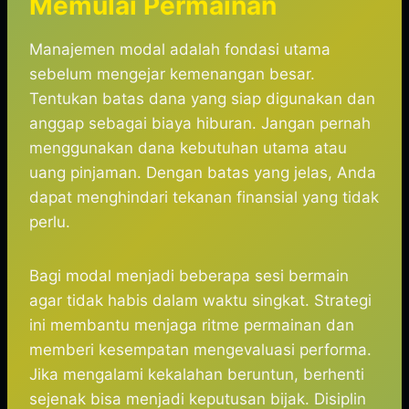
Memulai Permainan
Manajemen modal adalah fondasi utama
sebelum mengejar kemenangan besar.
Tentukan batas dana yang siap digunakan dan
anggap sebagai biaya hiburan. Jangan pernah
menggunakan dana kebutuhan utama atau
uang pinjaman. Dengan batas yang jelas, Anda
dapat menghindari tekanan finansial yang tidak
perlu.
Bagi modal menjadi beberapa sesi bermain
agar tidak habis dalam waktu singkat. Strategi
ini membantu menjaga ritme permainan dan
memberi kesempatan mengevaluasi performa.
Jika mengalami kekalahan beruntun, berhenti
sejenak bisa menjadi keputusan bijak. Disiplin