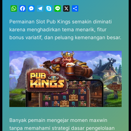
W
F
M
T
S
L
X
S
h
a
e
e
k
i
h
a
c
s
l
y
n
a
Permainan Slot Pub Kings semakin diminati
t
e
s
e
p
e
r
karena menghadirkan tema menarik, fitur
s
b
e
g
e
e
bonus variatif, dan peluang kemenangan besar.
A
o
n
r
p
o
g
a
p
k
e
m
r
Banyak pemain mengejar momen maxwin
tanpa memahami strategi dasar pengelolaan