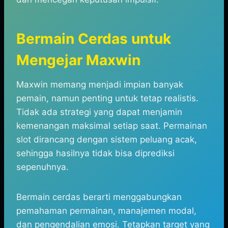
Bermain Cerdas untuk
Mengejar Maxwin
Maxwin memang menjadi impian banyak
pemain, namun penting untuk tetap realistis.
Tidak ada strategi yang dapat menjamin
kemenangan maksimal setiap saat. Permainan
slot dirancang dengan sistem peluang acak,
sehingga hasilnya tidak bisa diprediksi
sepenuhnya.
Bermain cerdas berarti menggabungkan
pemahaman permainan, manajemen modal,
dan pengendalian emosi. Tetapkan target yang