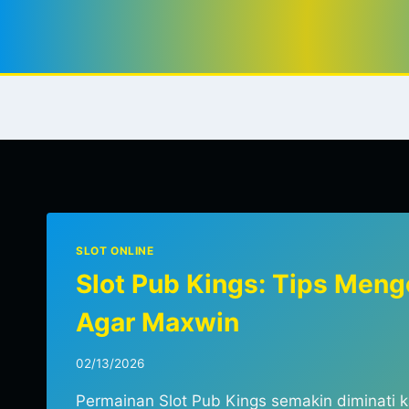
Skip
to
content
SLOT ONLINE
Slot Pub Kings: Tips Men
Agar Maxwin
02/13/2026
Permainan Slot Pub Kings semakin diminati 