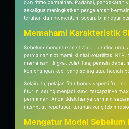
dan ritme permainan. Padahal, pendekatan
sekaligus meningkatkan pengalaman bermai
taruhan dan momentum secara bijak agar pe
Memahami Karakteristik S
Sebelum menentukan strategi, penting untuk 
permainan slot memiliki nilai volatilitas, R
memahami tingkat volatilitas, pemain dapat
kemenangan kecil yang sering atau hadiah b
Selain itu, pelajari fitur bonus seperti free 
fitur ini sering menjadi kunci tercapainya 
permainan, Anda tidak hanya bermain secara
membuat keputusan taruhan yang lebih rasion
Mengatur Modal Sebelum 