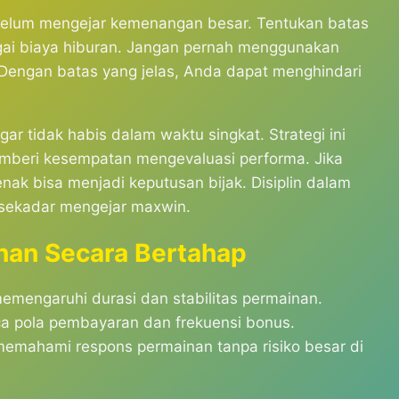
elum mengejar kemenangan besar. Tentukan batas
ai biaya hiburan. Jangan pernah menggunakan
Dengan batas yang jelas, Anda dapat menghindari
r tidak habis dalam waktu singkat. Strategi ini
beri kesempatan mengevaluasi performa. Jika
nak bisa menjadi keputusan bijak. Disiplin dalam
 sekadar mengejar maxwin.
han Secara Bertahap
emengaruhi durasi dan stabilitas permainan.
ca pola pembayaran dan frekuensi bonus.
mahami respons permainan tanpa risiko besar di