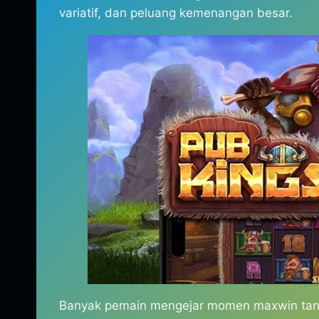
variatif, dan peluang kemenangan besar.
Banyak pemain mengejar momen maxwin tanp