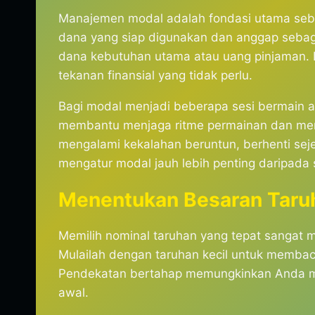
Manajemen modal adalah fondasi utama seb
dana yang siap digunakan dan anggap sebag
dana kebutuhan utama atau uang pinjaman. 
tekanan finansial yang tidak perlu.
Bagi modal menjadi beberapa sesi bermain aga
membantu menjaga ritme permainan dan mem
mengalami kekalahan beruntun, berhenti seje
mengatur modal jauh lebih penting daripada
Menentukan Besaran Taru
Memilih nominal taruhan yang tepat sangat m
Mulailah dengan taruhan kecil untuk memba
Pendekatan bertahap memungkinkan Anda me
awal.