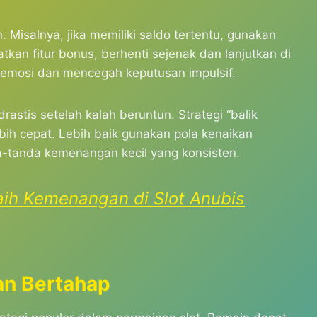
 Misalnya, jika memiliki saldo tertentu, gunakan
kan fitur bonus, berhenti sejenak dan lanjutkan di
emosi dan mencegah keputusan impulsif.
rastis setelah kalah beruntun. Strategi “balik
ebih cepat. Lebih baik gunakan pola kenaikan
-tanda kemenangan kecil yang konsisten.
aih Kemenangan di Slot Anubis
an Bertahap