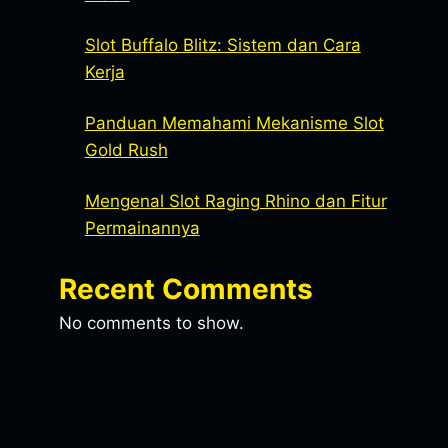
Slot Buffalo Blitz: Sistem dan Cara
Kerja
Panduan Memahami Mekanisme Slot
Gold Rush
Mengenal Slot Raging Rhino dan Fitur
Permainannya
Recent Comments
No comments to show.