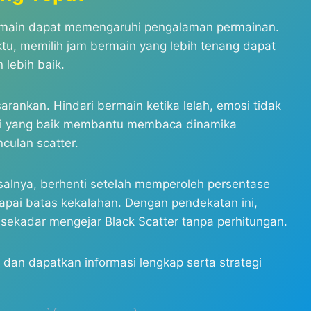
rmain dapat memengaruhi pengalaman permainan.
u, memilih jam bermain yang lebih tenang dapat
lebih baik.
arankan. Hindari bermain ketika lelah, emosi tidak
rasi yang baik membantu membaca dinamika
culan scatter.
. Misalnya, berhenti setelah memperoleh persentase
apai batas kekalahan. Dengan pendekatan ini,
 sekadar mengejar Black Scatter tanpa perhitungan.
dan dapatkan informasi lengkap serta strategi