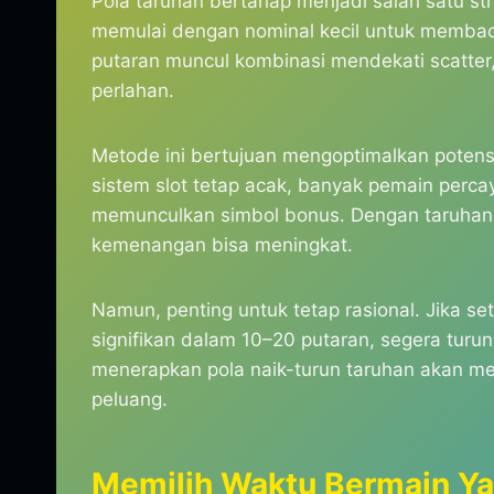
Pola taruhan bertahap menjadi salah satu st
memulai dengan nominal kecil untuk membac
putaran muncul kombinasi mendekati scatter
perlahan.
Metode ini bertujuan mengoptimalkan potens
sistem slot tetap acak, banyak pemain perca
memunculkan simbol bonus. Dengan taruhan l
kemenangan bisa meningkat.
Namun, penting untuk tetap rasional. Jika s
signifikan dalam 10–20 putaran, segera turun
menerapkan pola naik-turun taruhan akan m
peluang.
Memilih Waktu Bermain Ya