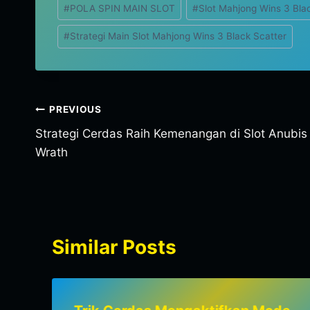
Post
#
POLA SPIN MAIN SLOT
#
Slot Mahjong Wins 3 Bla
Tags:
#
Strategi Main Slot Mahjong Wins 3 Black Scatter
Post
PREVIOUS
Strategi Cerdas Raih Kemenangan di Slot Anubis
navigation
Wrath
Similar Posts