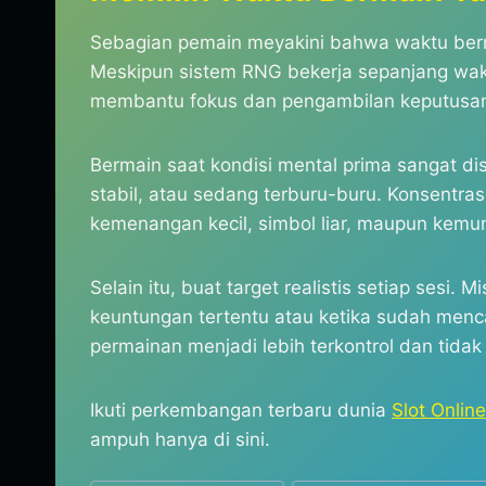
Sebagian pemain meyakini bahwa waktu be
Meskipun sistem RNG bekerja sepanjang wakt
membantu fokus dan pengambilan keputusan 
Bermain saat kondisi mental prima sangat dis
stabil, atau sedang terburu-buru. Konsent
kemenangan kecil, simbol liar, maupun kemun
Selain itu, buat target realistis setiap sesi
keuntungan tertentu atau ketika sudah menc
permainan menjadi lebih terkontrol dan tidak
Ikuti perkembangan terbaru dunia
Slot Online
ampuh hanya di sini.