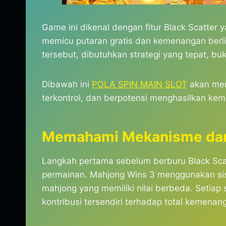
Game ini dikenal dengan fitur Black Scatter 
memicu putaran gratis dan kemenangan berl
tersebut, dibutuhkan strategi yang tepat, 
Dibawah ini
POLA SPIN MAIN SLOT
akan memb
terkontrol, dan berpotensi menghasilkan ke
Memahami Mekanisme dan
Langkah pertama sebelum berburu Black Sc
permainan. Mahjong Wins 3 menggunakan sis
mahjong yang memiliki nilai berbeda. Setiap
kontribusi tersendiri terhadap total kemenan