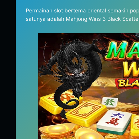
h
a
e
e
k
i
h
a
c
s
l
y
n
a
Permainan slot bertema oriental semakin pop
t
e
s
e
p
e
r
satunya adalah Mahjong Wins 3 Black Scatter
s
b
e
g
e
e
A
o
n
r
p
o
g
a
p
k
e
m
r