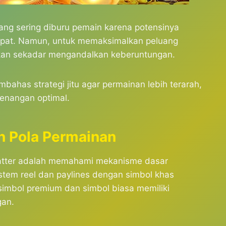
yang sering diburu pemain karena potensinya
ipat. Namun, untuk memaksimalkan peluang
bukan sekadar mengandalkan keberuntungan.
ahas strategi jitu agar permainan lebih terarah,
menangan optimal.
 Pola Permainan
atter adalah memahami mekanisme dasar
tem reel dan paylines dengan simbol khas
 simbol premium dan simbol biasa memiliki
gan.