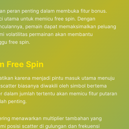
kan peran penting dalam membuka fitur bonus.
nci utama untuk memicu free spin. Dengan
unculannya, pemain dapat memaksimalkan peluang
mi volatilitas permainan akan membantu
u free spin.
m Free Spin
hatikan karena menjadi pintu masuk utama menuju
scatter biasanya diwakili oleh simbol bertema
r dalam jumlah tertentu akan memicu fitur putaran
lah penting.
sering menawarkan multiplier tambahan yang
posisi scatter di gulungan dan frekuensi