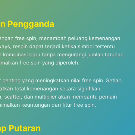
an Pengganda
 dengan free spin, menambah peluang kemenangan
ys, respin dapat terjadi ketika simbol tertentu
kombinasi baru tanpa mengurangi jumlah taruhan.
malkan free spin yang diperoleh.
 penting yang meningkatkan nilai free spin. Setiap
gkatkan total kemenangan secara signifikan.
, scatter, dan multiplier akan membantu pemain
malkan keuntungan dari fitur free spin.
p Putaran