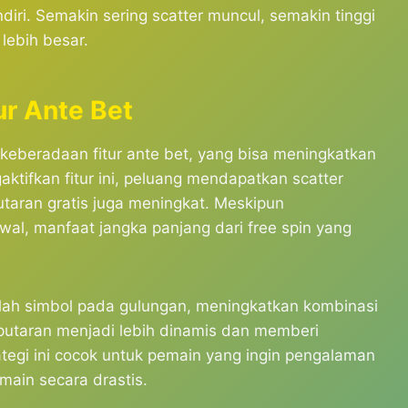
iri. Semakin sering scatter muncul, semakin tinggi
lebih besar.
r Ante Bet
eberadaan fitur ante bet, yang bisa meningkatkan
tifkan fitur ini, peluang mendapatkan scatter
aran gratis juga meningkat. Meskipun
al, manfaat jangka panjang dari free spin yang
umlah simbol pada gulungan, meningkatkan kombinasi
p putaran menjadi lebih dinamis dan memberi
egi ini cocok untuk pemain yang ingin pengalaman
main secara drastis.