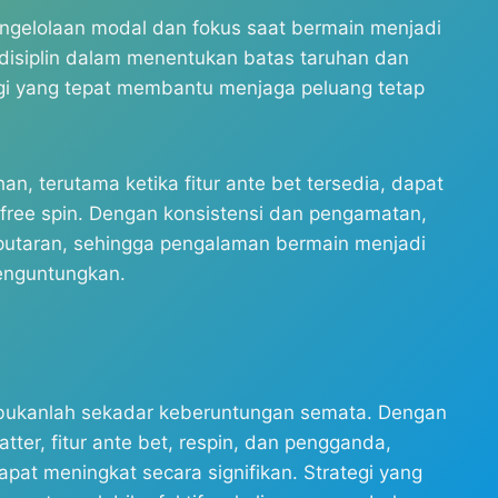
gelolaan modal dan fokus saat bermain menjadi
 disiplin dalam menentukan batas taruhan dan
gi yang tepat membantu menjaga peluang tetap
n, terutama ketika fitur ante bet tersedia, dapat
ree spin. Dengan konsistensi dan pengamatan,
 putaran, sehingga pengalaman bermain menjadi
enguntungkan.
ukanlah sekadar keberuntungan semata. Dengan
r, fitur ante bet, respin, dan pengganda,
pat meningkat secara signifikan. Strategi yang