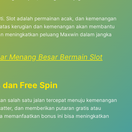
ti. Slot adalah permainan acak, dan kemenangan
i batas kerugian dan kemenangan akan membantu
an meningkatkan peluang Maxwin dalam jangka
gar Menang Besar Bermain Slot
 dan Free Spin
kan salah satu jalan tercepat menuju kemenangan
Scatter, dan memberikan putaran gratis atau
ra memanfaatkan bonus ini bisa meningkatkan