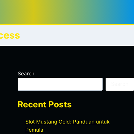
ncess
Search
Search
Recent Posts
Slot Mustang Gold: Panduan untuk
Pemula