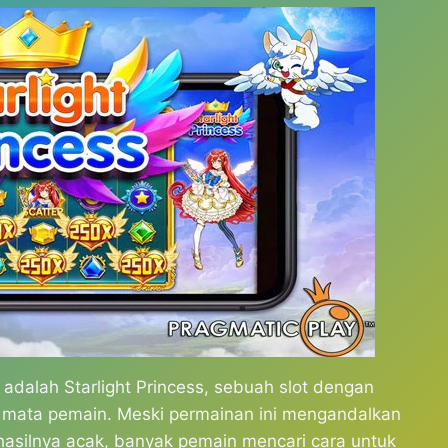
adalah Starlight Princess, sebuah slot dengan
t mata pemain. Meski permainan ini mengandalkan
silnya acak, banyak pemain mencari cara untuk