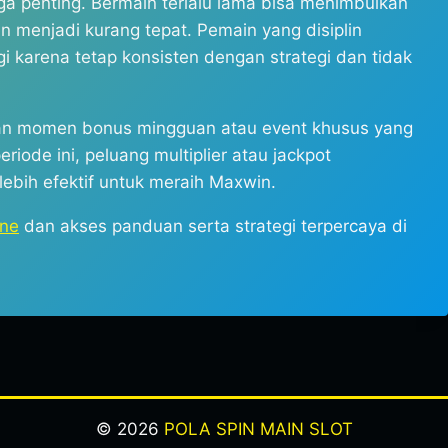
uga penting. Bermain terlalu lama bisa menimbulkan
n menjadi kurang tepat. Pemain yang disiplin
i karena tetap konsisten dengan strategi dan tidak
gan momen bonus mingguan atau event khusus yang
riode ini, peluang multiplier atau jackpot
lebih efektif untuk meraih Maxwin.
ine
dan akses panduan serta strategi terpercaya di
© 2026
POLA SPIN MAIN SLOT