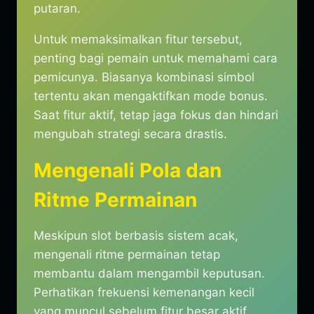
putaran.
Untuk memaksimalkan fitur tersebut,
penting bagi pemain untuk memahami cara
pemicunya. Biasanya kombinasi simbol
tertentu akan mengaktifkan mode bonus.
Saat fitur aktif, tetap jaga fokus dan hindari
mengubah strategi secara drastis.
Mengenali Pola dan
Ritme Permainan
Meskipun slot berbasis sistem acak,
mengenali ritme permainan tetap
membantu dalam mengambil keputusan.
Perhatikan frekuensi kemenangan kecil
yang muncul sebelum fitur besar aktif.