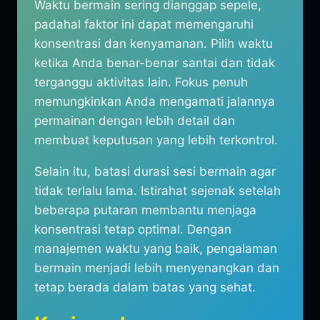
Waktu bermain sering dianggap sepele,
padahal faktor ini dapat memengaruhi
konsentrasi dan kenyamanan. Pilih waktu
ketika Anda benar-benar santai dan tidak
terganggu aktivitas lain. Fokus penuh
memungkinkan Anda mengamati jalannya
permainan dengan lebih detail dan
membuat keputusan yang lebih terkontrol.
Selain itu, batasi durasi sesi bermain agar
tidak terlalu lama. Istirahat sejenak setelah
beberapa putaran membantu menjaga
konsentrasi tetap optimal. Dengan
manajemen waktu yang baik, pengalaman
bermain menjadi lebih menyenangkan dan
tetap berada dalam batas yang sehat.