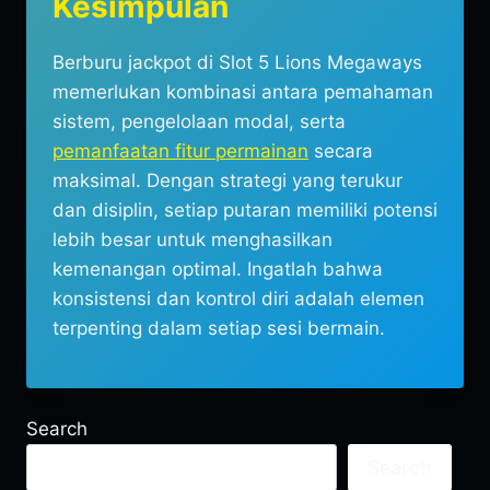
Kesimpulan
Berburu jackpot di Slot 5 Lions Megaways
memerlukan kombinasi antara pemahaman
sistem, pengelolaan modal, serta
pemanfaatan fitur permainan
secara
maksimal. Dengan strategi yang terukur
dan disiplin, setiap putaran memiliki potensi
lebih besar untuk menghasilkan
kemenangan optimal. Ingatlah bahwa
konsistensi dan kontrol diri adalah elemen
terpenting dalam setiap sesi bermain.
Search
Search