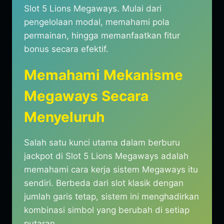
Slot 5 Lions Megaways. Mulai dari
pengelolaan modal, memahami pola
permainan, hingga memanfaatkan fitur
bonus secara efektif.
Memahami Mekanisme
Megaways Secara
Menyeluruh
Salah satu kunci utama dalam berburu
jackpot di Slot 5 Lions Megaways adalah
memahami cara kerja sistem Megaways itu
sendiri. Berbeda dari slot klasik dengan
jumlah garis tetap, sistem ini menghadirkan
kombinasi simbol yang berubah di setiap
putaran.