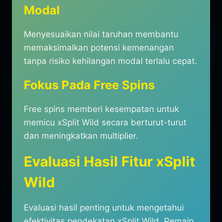
Modal
Menyesuaikan nilai taruhan membantu
memaksimalkan potensi kemenangan
tanpa risiko kehilangan modal terlalu cepat.
Fokus Pada Free Spins
Free spins memberi kesempatan untuk
memicu xSplit Wild secara berturut-turut
dan meningkatkan multiplier.
Evaluasi Hasil Fitur xSplit
Wild
Evaluasi hasil penting untuk mengetahui
efektivitas pendekatan xSplit Wild. Pemain