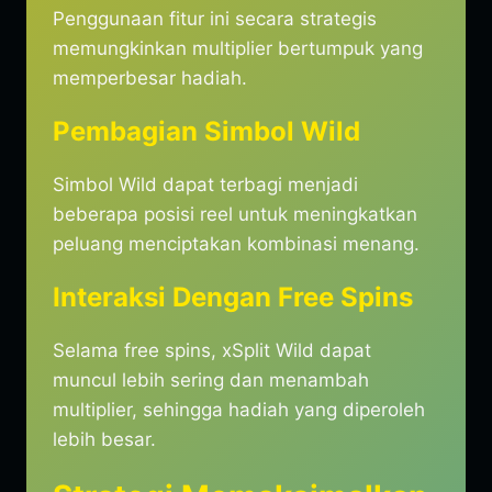
Penggunaan fitur ini secara strategis
memungkinkan multiplier bertumpuk yang
memperbesar hadiah.
Pembagian Simbol Wild
Simbol Wild dapat terbagi menjadi
beberapa posisi reel untuk meningkatkan
peluang menciptakan kombinasi menang.
Interaksi Dengan Free Spins
Selama free spins, xSplit Wild dapat
muncul lebih sering dan menambah
multiplier, sehingga hadiah yang diperoleh
lebih besar.