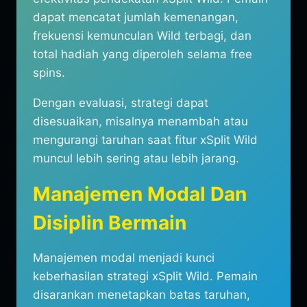
dapat mencatat jumlah kemenangan,
frekuensi kemunculan Wild terbagi, dan
total hadiah yang diperoleh selama free
spins.
Dengan evaluasi, strategi dapat
disesuaikan, misalnya menambah atau
mengurangi taruhan saat fitur xSplit Wild
muncul lebih sering atau lebih jarang.
Manajemen Modal Dan
Disiplin Bermain
Manajemen modal menjadi kunci
keberhasilan strategi xSplit Wild. Pemain
disarankan menetapkan batas taruhan,