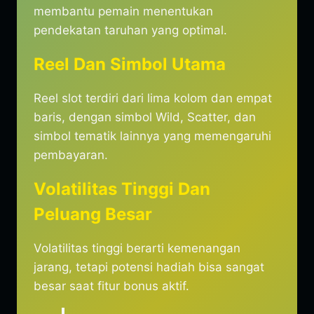
membantu pemain menentukan
pendekatan taruhan yang optimal.
Reel Dan Simbol Utama
Reel slot terdiri dari lima kolom dan empat
baris, dengan simbol Wild, Scatter, dan
simbol tematik lainnya yang memengaruhi
pembayaran.
Volatilitas Tinggi Dan
Peluang Besar
Volatilitas tinggi berarti kemenangan
jarang, tetapi potensi hadiah bisa sangat
besar saat fitur bonus aktif.