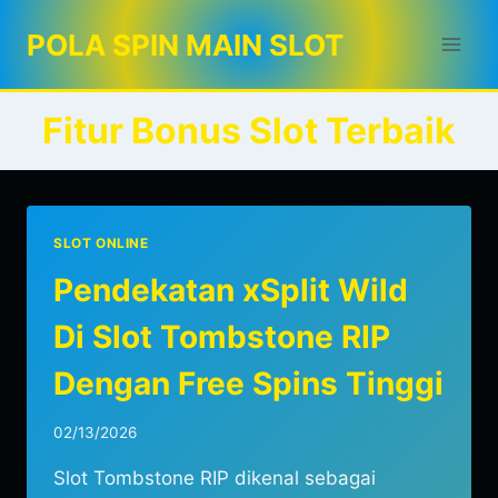
Skip
POLA SPIN MAIN SLOT
to
content
Fitur Bonus Slot Terbaik
SLOT ONLINE
Pendekatan xSplit Wild
Di Slot Tombstone RIP
Dengan Free Spins Tinggi
02/13/2026
Slot Tombstone RIP dikenal sebagai